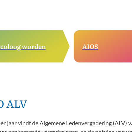
coloog worden
AIOS
O ALV
per jaar vindt de Algemene Ledenvergadering (ALV) 
oor aankomende vergaderingen, en de notulen van vo