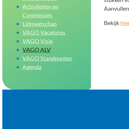
Activiteiten en
Aanvullen
Commissies
Bekijk
hie
Lidmaatschap
VAGO Vacatures
VAGO Visie
VAGO ALV
VAGO Standpunten
Agenda