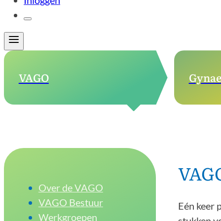
Inloggen
VAGO
Gynae
VAG
Over de VAGO
VAGO Bestuur
Eén keer 
Werkgroepen
stukken v