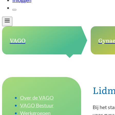
Inloggen
VAGO
Gynae
Lidm
Over de VAGO
VAGO Bestuur
Bij het sta
Werkgroepen
voor gyna