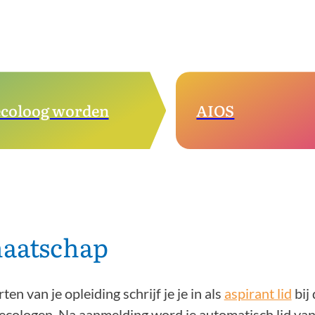
coloog worden
AIOS
aatschap
rten van je opleiding schrijf je je in als
aspirant lid
bij
ecologen. Na aanmelding word je automatisch lid van