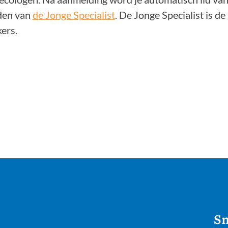
rden van
de Jonge Specialist
. De Jonge Specialist is d
ers.
Sn