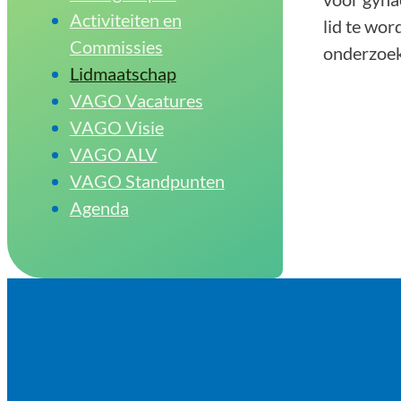
Activiteiten en
lid te wo
Commissies
onderzoek
Lidmaatschap
VAGO Vacatures
VAGO Visie
VAGO ALV
VAGO Standpunten
Agenda