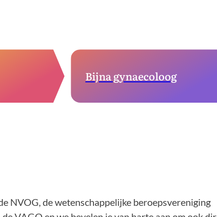
Bijna gynaecoloog
 de NVOG, de wetenschappelijke beroepsvereniging
 de VAGO en we bevelen je van harte aan om ook dir