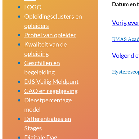
LOGO
Opleidingsclusters en
Vorig ev
opleiders
Profiel van opleider
EMAS Aca
Kwaliteit van de
opleiding
Volgend 
Geschillen en
Hysterosco
begeleiding
DJS Veilig Meldpunt
CAO en regelgeving
Dienstpercentage
model
Differentiaties en
Stages
Digitale Dag