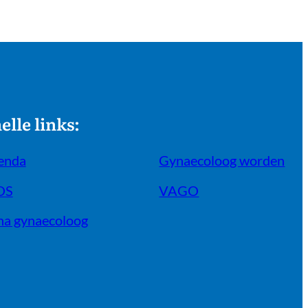
elle links:
enda
Gynaecoloog worden
OS
VAGO
na gynaecoloog