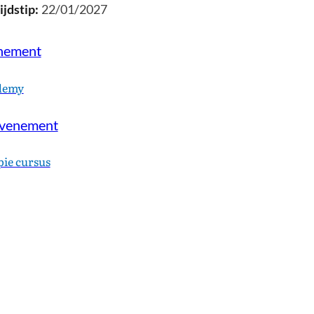
22/01/2027
enement
demy
evenement
pie cursus