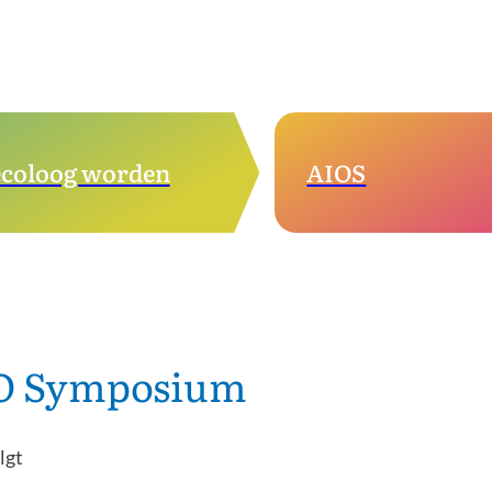
coloog worden
AIOS
O Symposium
lgt