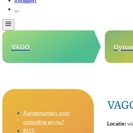
Inloggen
VAGO
Gynae
VAG
Aangenomen voor
opleiding en nu?
vo
RGS