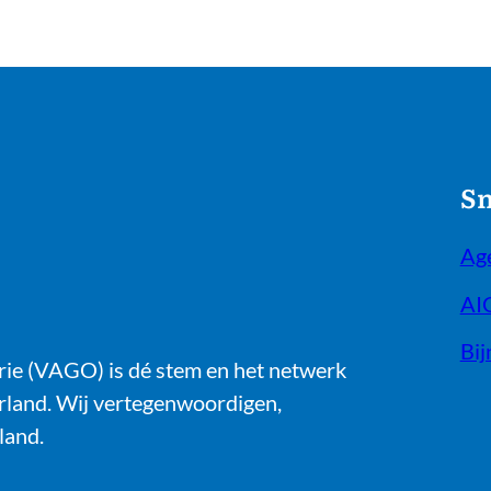
Sn
Ag
AI
Bij
rie (VAGO) is dé stem en het netwerk
erland. Wij vertegenwoordigen,
land.