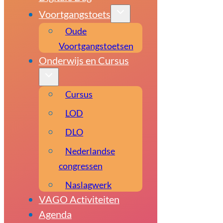
Voortgangstoets
Oude
Voortgangstoetsen
Onderwijs en Cursus
Cursus
LOD
DLO
Nederlandse
congressen
Naslagwerk
VAGO Activiteiten
Agenda