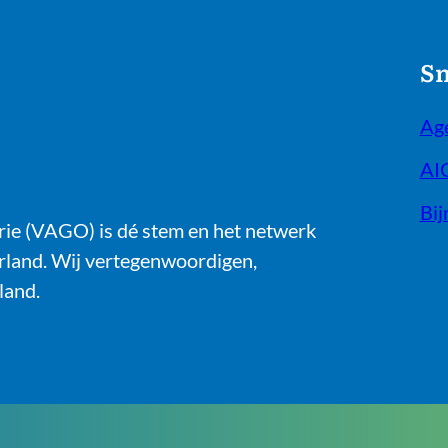
Sn
Ag
AI
Bij
rie (VAGO) is dé stem en het netwerk
erland. Wij vertegenwoordigen,
land.