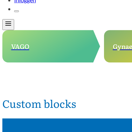
Inloggen
VAGO
Gynae
Custom blocks