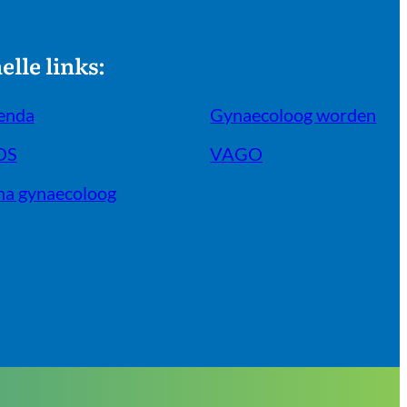
elle links:
enda
Gynaecoloog worden
OS
VAGO
na gynaecoloog